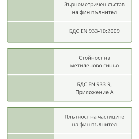
Зърнометричен състав
на фин пълнител
БДС EN 933-10:2009
Стойност на
метиленово синьо
БДС EN 933-9,
Приложение А
Плътност на частиците
на фин пълнител