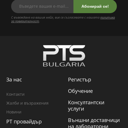
Абонирай се!
С въвеждане на вашия мейл, вие се съгласявате с нашата
политика
за поверителност
.
За нас
Регистър
Обучение
Контакти
Консултантски
Жалби и възражения
услуги
Новини
Външни доставчици
PT провайдър
на лабораторни