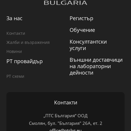
За нас
Регистър
Обучение
Контакти
Консултантски
Жалби и възражения
услуги
Новини
Външни доставчици
PT провайдър
на лабораторни
дейности
PT схеми
Контакти
„ПТС България“ ООД
Смолян, бул. "България" 26А, ет. 2
office@ptsbg.eu