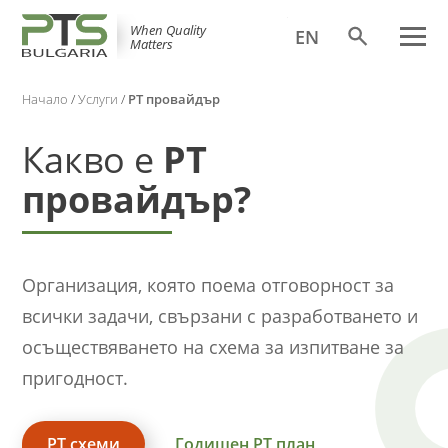
When Quality
EN
Matters
Начало
/
Услуги
/
PT провайдър
Какво е
РТ
провайдър?
Организация, която поема отговорност за
всички задачи, свързани с разработването и
осъществяването на схема за изпитване за
пригодност.
PT схеми
Годишен РТ план