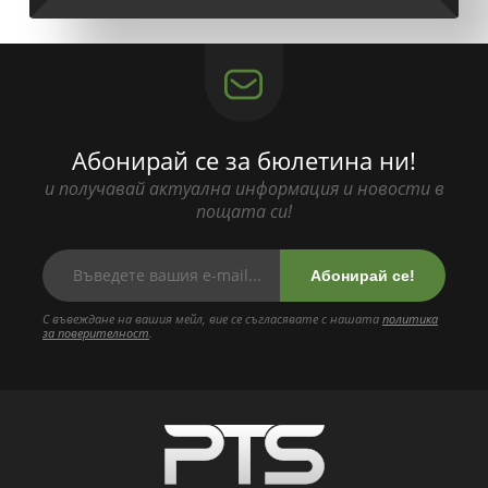
Абонирай се за бюлетина ни!
и получавай актуална информация и новости в
пощата си!
Абонирай се!
С въвеждане на вашия мейл, вие се съгласявате с нашата
политика
за поверителност
.