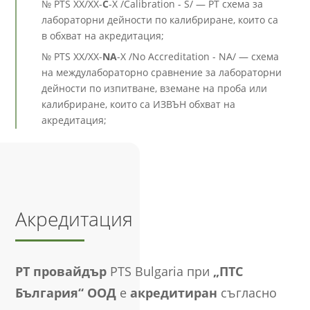
№ PTS XX/XX-
C
-X /Calibration - S/ — РТ схема за
лабораторни дейности по калибриране, които са
в обхват на акредитация;
№ PTS XX/XX-
NA
-X /No Accreditation - NA/ — схема
на междулабораторно сравнение за лабораторни
дейности по изпитване, вземане на проба или
калибриране, които са ИЗВЪН обхват на
акредитация;
Акредитация
РТ провайдър
PTS Bulgaria при
„ПТС
България“ ООД
е
акредитиран
съгласно