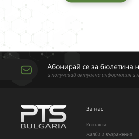
Абонирай се за бюлетина н
и получавай актуална информация и 
За нас
Контакти
Жалби и възражения