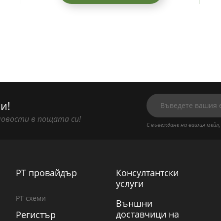
и!
новости в пощата си!
С въвеждане на вашия мейл,
PT провайдър
Консултантски
услуги
PT схеми
Външни
доставчици на
Регистър