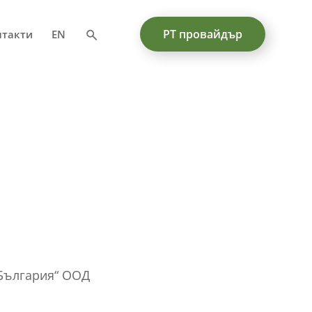
PT провайдър
нтакти
EN
 България“ ООД