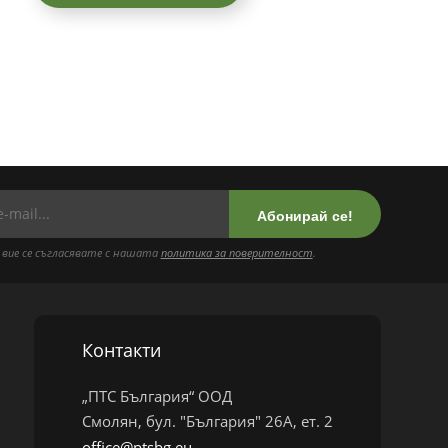
Абонирай се!
 вие се съгласявате с нашата
политика за поверителност
.
Контакти
„ПТС България“ ООД
Смолян, бул. "България" 26А, ет. 2
office@ptsbg.eu