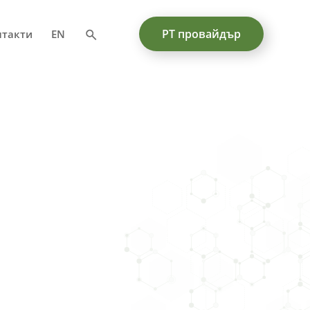
PT провайдър
нтакти
EN