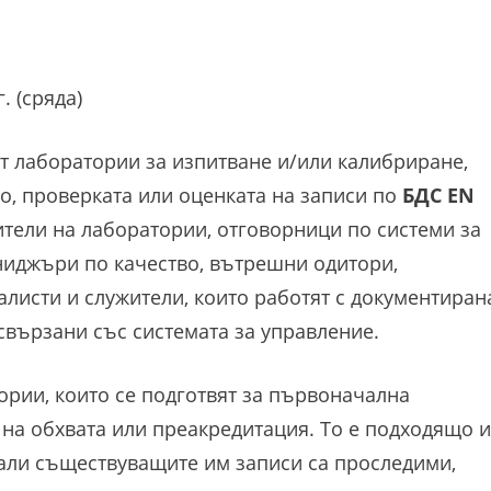
. (сряда)
т лаборатории за изпитване и/или калибриране,
то, проверката или оценката на записи по
БДС EN
ители на лаборатории, отговорници по системи за
ниджъри по качество, вътрешни одитори,
листи и служители, които работят с документиран
свързани със системата за управление.
ории, които се подготвят за първоначална
 на обхвата или преакредитация. То е подходящо 
дали съществуващите им записи са проследими,