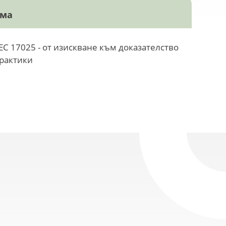
ема
EC 17025 - от изискване към доказателство
практики