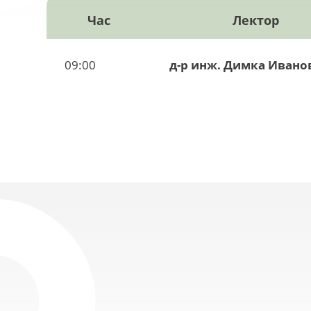
Час
Лектор
09:00
д-р инж. Димка Ивано