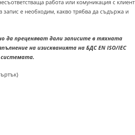
несъответстваща работа или комуникация с клиент
в запис е необходим, какво трябва да съдържа и
о да преценяват дали записите в тяхната
ълнение на изискванията на БДС EN ISO/IEC
в системата.
въртък)