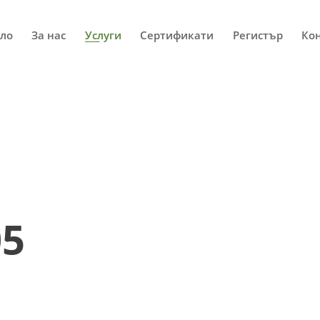
ло
За нас
Услуги
Сертификати
Регистър
Ко
05