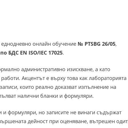
 в еднодневно онлайн обучение
№ PTSBG 26/05
,
по БДС EN ISO/IEC 17025
.
ормално административно изискване, а като
 работи. Акцентът е върху това как лабораторията
 записи, които реално доказват изпълнение на
опълват налични бланки и формуляри.
и и формуляри, но записите не винаги съдържат
вършената дейност при оценяване, вътрешен одит