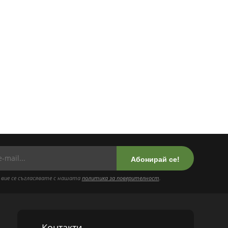
Абонирай се!
 вие се съгласявате с нашата
политика за поверителност
.
Контакти