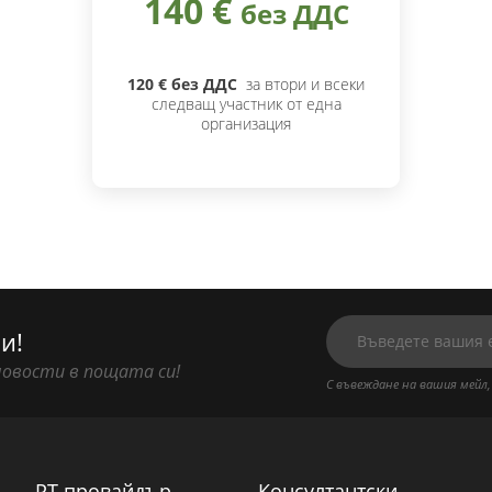
140 €
без ДДС
120 € без ДДС
за втори и всеки
следващ участник от една
организация
и!
новости в пощата си!
С въвеждане на вашия мейл,
PT провайдър
Консултантски