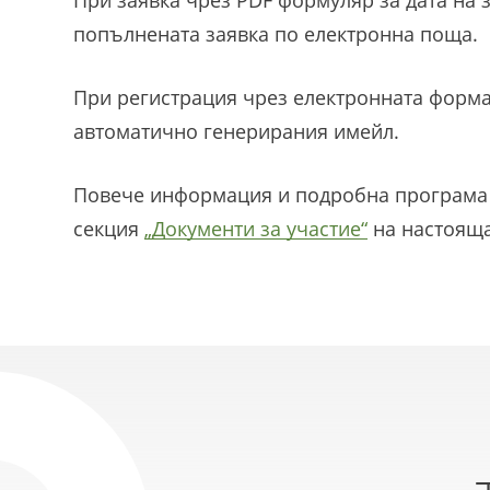
При заявка чрез PDF формуляр за дата на 
попълнената заявка по електронна поща.
При регистрация чрез електронната форма 
автоматично генерирания имейл.
Повече информация и подробна програма 
секция
„Документи за участие“
на настояща