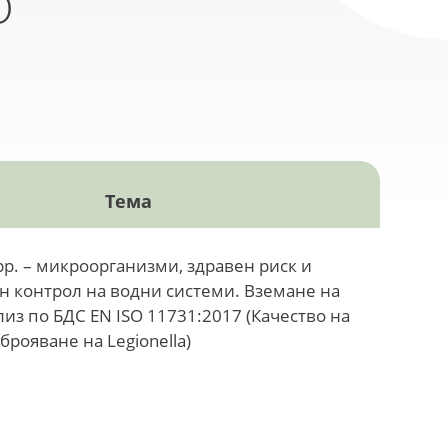
О
Тема
spp. – микроорганизми, здравен риск и
н контрол на водни системи. Вземане на
из по БДС EN ISO 11731:2017 (Качество на
брояване на Legionella)