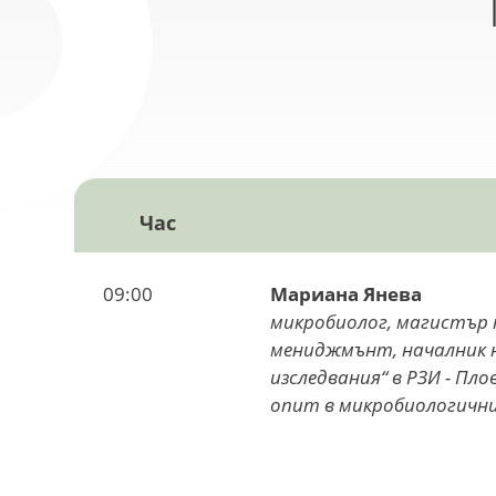
Час
09:00
Мариана Янева
микробиолог, магистър 
мениджмънт, началник 
изследвания“ в РЗИ - Пло
опит в микробиологичн