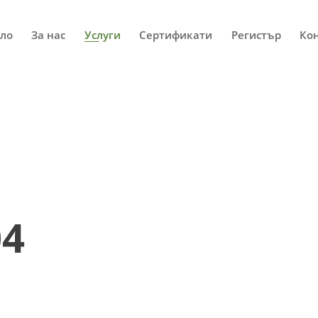
ло
За нас
Услуги
Сертификати
Регистър
Ко
04