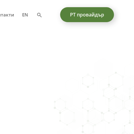
PT провайдър
нтакти
EN