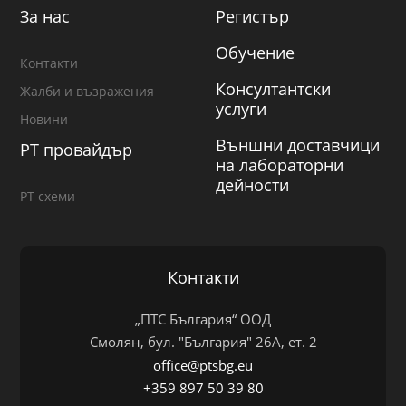
За нас
Регистър
Обучение
Контакти
Консултантски
Жалби и възражения
услуги
Новини
Външни доставчици
PT провайдър
на лабораторни
дейности
PT схеми
Контакти
„ПТС България“ ООД
Смолян, бул. "България" 26А, ет. 2
office@ptsbg.eu
+359 897 50 39 80