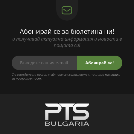
Абонирай се за бюлетина ни!
и получавай актуална информация и новости в
пощата си!
Абонирай се!
С въвеждане на вашия мейл, вие се съгласявате с нашата
политика
за поверителност
.