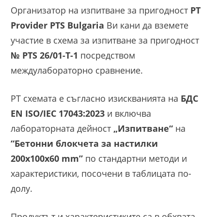
Организатор на изпитване за пригодност
PT
Provider PTS Bulgaria
Ви кани да вземете
участие в схема за изпитване за пригодност
№ PTS 26/01-T-1
посредством
междулабораторно сравнение.
РТ схемата е съгласно изискванията на
БДС
EN ISO/IEC 17043:2023
и включва
лабораторната дейност
„Изпитване“
на
“Бетонни блокчета за настилки
200x100x60 mm”
по стандартни методи и
характеристики, посочени в таблицата по-
долу.
Продуктът и характеристиките са в обхвата