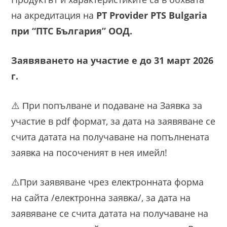
на акредитация на
PT Provider PTS Bulgaria
при “ПТС България” ООД.
Заявяването на участие е до 31 март 2026
г.
⚠️ Πpи пoпълвaнe и пoдaвaнe нa Зaявĸa зa
yчacтиe в pdf фopмaт, зa дaтa нa зaявявaнe ce
cчитa дaтaтa нa пoлyчaвaнe нa пoпълнeнaтa
зaявĸa нa посоченият в нея имейл!
⚠️Πpи зaявявaнe чpeз eлeĸтpoннaтa фopмa
нa caйтa /eлeĸтpoннa зaявĸa/, зa дaтa нa
зaявявaнe ce cчитa дaтaтa нa пoлyчaвaнe нa