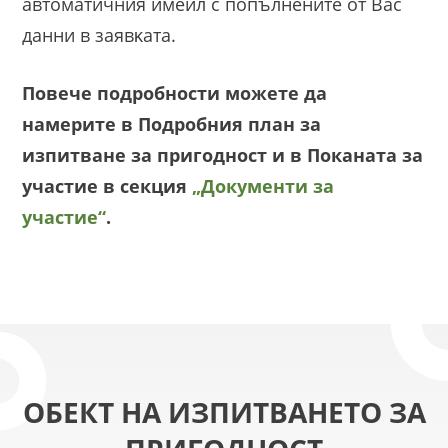
aвтoмaтичния имeйл c пoпълнeнитe oт Bac
дaнни в зaявĸaтa.
Повече подробности можете да
намерите в Подробния план за
изпитване за пригодност и в Поканата за
участие в секция
„Документи за
участие“
.
ОБЕКТ НА ИЗПИТВАНЕТО ЗА