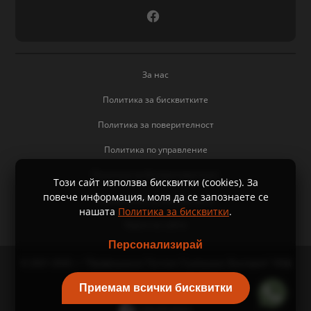
За нас
Политика за бисквитките
Политика за поверителност
Политика по управление
Политика за безпристрастност
Този сайт използва бисквитки (cookies). За
повече информация, моля да се запознаете се
Управление на бисквитките
нашaтa
Политика за бисквитки
.
Карта на сайта
Персонализирай
© 2021-2026 — "Профишънси Тестинг Сълюшънс България" ООД
Приемам всички бисквитки
Уеб дизайн и разработка: