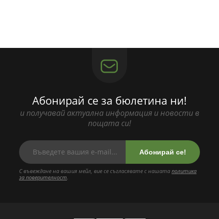
Абонирай се за бюлетина ни!
и получавай актуална информация и новости в
пощата си!
Абонирай се!
С въвеждане на вашия мейл, вие се съгласявате с нашата
политика
за поверителност
.