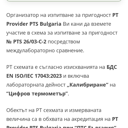
Организатор на изпитване за пригодност
PT
Provider PTS Bulgaria
Ви кани да вземете
участие в схема за изпитване за пригодност
№ PTS 26/03-C-2
посредством
междулабораторно сравнение.
РТ схемата е съгласно изискванията на
БДС
EN ISO/IEC 17043:2023
и включва
лабораторната дейност
„Калибриране“
на
“Цифров термометър”
.
Обектът на РТ сехмата и измерваната
величина са в обхвата на акредитация на
PT
Provider PTS Bulgaria при “ПТС България”