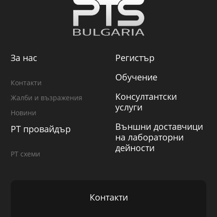
За нас
Регистър
Обучение
Контакти
Консултантски
Жалби и възражения
услуги
Новини
Външни доставчици
PT провайдър
на лабораторни
дейности
PT схеми
Контакти